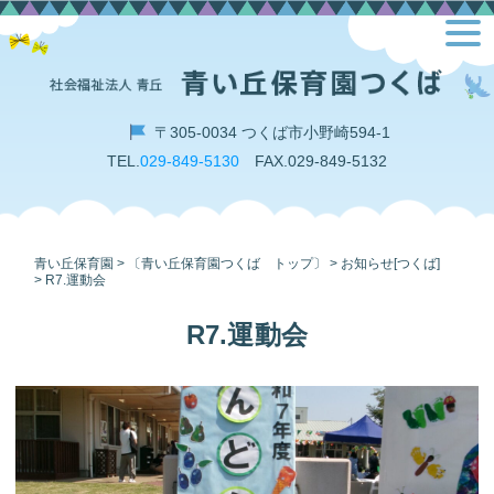
Skip
toggl
to
navig
content
〒305-0034 つくば市小野崎594-1
TEL.
029-849-5130
FAX.029-849-5132
青い丘保育園
>
〔青い丘保育園つくば トップ〕
>
お知らせ[つくば]
>
R7.運動会
R7.運動会