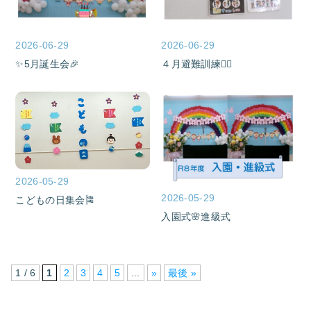
2026-06-29
2026-06-29
✨5月誕生会🎉
４月避難訓練💁‍♀️
2026-05-29
2026-05-29
こどもの日集会🎏
入園式🌸進級式
1 / 6
1
2
3
4
5
...
»
最後 »