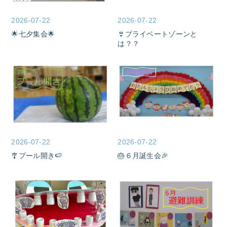
2026-07-22
2026-07-22
🌟七夕集会🌟
👙プライベートゾーンと
は？？
2026-07-22
2026-07-22
🎐プール開き🍉
🎂６月誕生会🎉