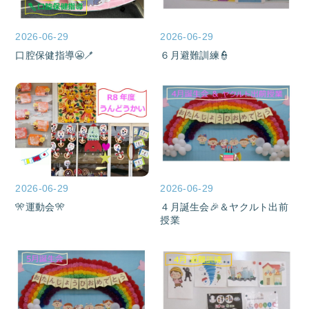
2026-06-29
2026-06-29
口腔保健指導😬🪥
６月避難訓練👮
2026-06-29
2026-06-29
🎌運動会🎌
４月誕生会🎉＆ヤクルト出前
授業