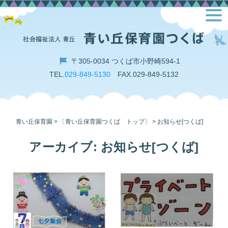
Skip
toggl
to
navig
content
〒305-0034 つくば市小野崎594-1
TEL.
029-849-5130
FAX.029-849-5132
青い丘保育園
>
〔青い丘保育園つくば トップ〕
>
お知らせ[つくば]
アーカイブ:
お知らせ[つくば]