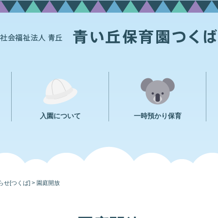
入園について
一時預かり保育
らせ[つくば]
>
園庭開放