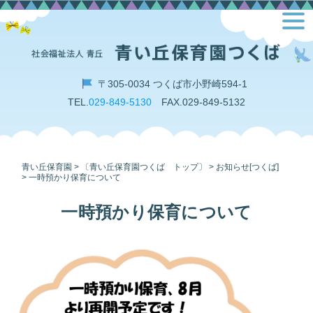
Skip
toggl
to
navig
content
〒305-0034 つくば市小野崎594-1
TEL.
029-849-5130
FAX.029-849-5132
青い丘保育園
>
〔青い丘保育園つくば トップ〕
>
お知らせ[つくば]
>
一時預かり保育について
一時預かり保育について